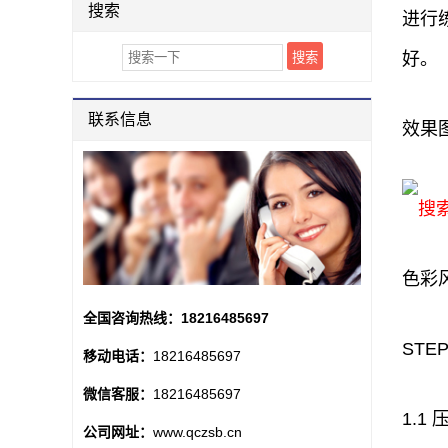
搜索
进行
好。
联系信息
效果
搜
色彩
全国咨询热线：
18216485697
STEP
移动电话：
18216485697
微信客服：
18216485697
1.1
公司网址：
www.qczsb.cn